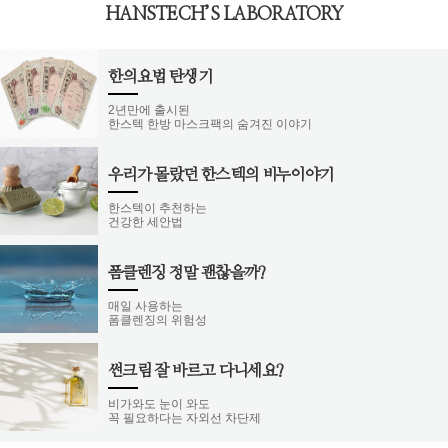
HANSTECH’S LABORATORY
한의요법 탄생기
2년만에 출시된
한스텍 한방 마스크팩의 숨겨진 이야기
우리가 몰랐던 한스텍의 비누이야기
한스텍이 추천하는
건강한 세안법
폼클렌징 정말 괜찮을까?
매일 사용하는
폼클렌징의 위험성
썬크림 잘 바르고 다니세요?
비가와도 눈이 와도
꼭 필요하다는 자외선 차단제